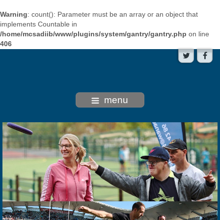
Warning
: count(): Parameter must be an array or an object that
implements Countable in
/home/mcsadiib/www/plugins/system/gantry/gantry.php
on line
406
menu