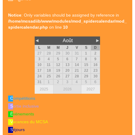
Notice
: Only variables should be assigned by reference in
/home/mcsadiib/www/modules/mod_spidercalendar/mod_
spidercalendar.php
on line
10
◄
Août
►
L
M
M
J
V
S
D
27
28
29
30
31
1
2
3
4
5
6
7
8
9
10
11
12
13
14
15
16
17
18
19
20
21
22
23
24
25
26
27
28
29
30
31
1
2
3
4
5
6
2025
2026
2027
Compétitions
Sortie inclusive
Évènements
Vacances du MCSA
Séjours