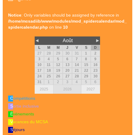
Notice
: Only variables should be assigned by reference in
/home/mcsadiib/www/modules/mod_spidercalendar/mod_
spidercalendar.php
on line
10
◄
Août
►
L
M
M
J
V
S
D
27
28
29
30
31
1
2
3
4
5
6
7
8
9
10
11
12
13
14
15
16
17
18
19
20
21
22
23
24
25
26
27
28
29
30
31
1
2
3
4
5
6
2025
2026
2027
Compétitions
Sortie inclusive
Évènements
Vacances du MCSA
Séjours